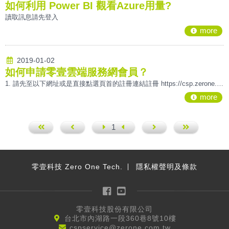
如何利用 Power BI 觀看Azure用量?
讀取訊息請先登入
more
2019-01-02
如何申請零壹雲端服務網會員？
1. 請先至以下網址或是直接點選頁首的註冊連結註冊 https://csp.zerone.com.tw/Account/SignUp.aspx 2. 請填寫完整會員註冊資料 (* 均為必填) 3. 資料填寫完畢並按下註冊，出現以下通知即表示成功送出註冊資料 4. 請回到您註冊填寫的信箱，您會收到以下的啟用信，請點選第一個連結以啟用帳號 5. 請設定您的密碼，填寫完後點選「重設密碼」送出您的資料
more
1
第一
上一
下一
最後
頁
頁
頁
一頁
零壹科技 Zero One Tech.
隱私權聲明及條款
Facebook
YouTube
零壹科技股份有限公司
台北市內湖路一段360巷8號10樓
cspservice@zerone.com.tw